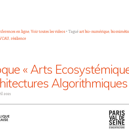
ferences en ligne
,
Voir toutes les videos
Tagué
art bio-numérique
,
biomiméti
VCAU
,
résilience
oque « Arts Ecosystémiqu
chitectures Algorithmiques
il 2021