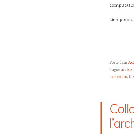
computatio
Lien pour s
Posté dans
Act
Tagué
art bio
exposition
,
UI
Coll
l’arc