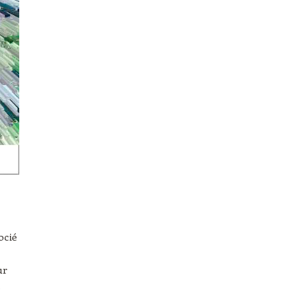
ocié
ur
s