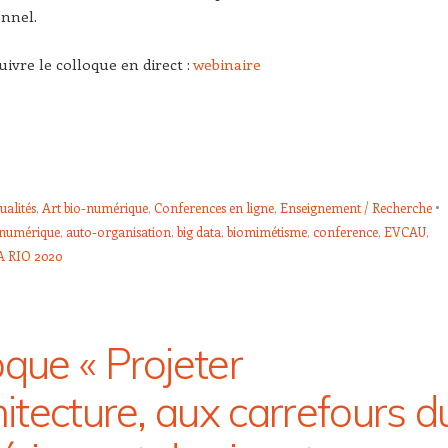
nnel.
uivre le colloque en direct :
webinaire
ualités
,
Art bio-numérique
,
Conferences en ligne
,
Enseignement / Recherche
-numérique
,
auto-organisation
,
big data
,
biomimétisme
,
conference
,
EVCAU
,
A RIO 2020
oque « Projeter
hitecture, aux carrefours d