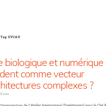
 Tag:
EVCAU
e biologique et numérique 
cident comme vecteur
chitectures complexes ?
il 2021
l’intervention de l’
Atelier International Expérimental pour la Cité B