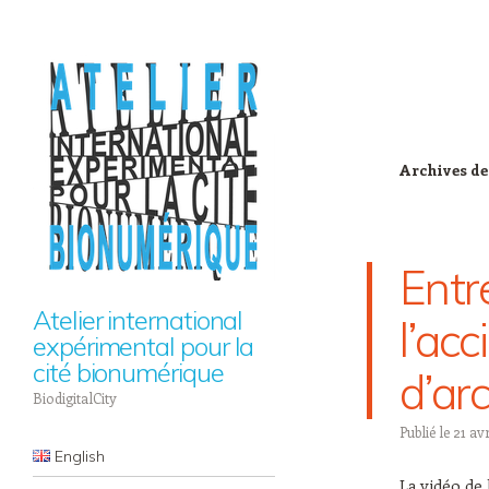
Archives de
Entr
Atelier international
l’ac
expérimental pour la
cité bionumérique
d’ar
BiodigitalCity
Publié le
21 avr
Navigation
Aller au contenu principal
English
La vidéo de 