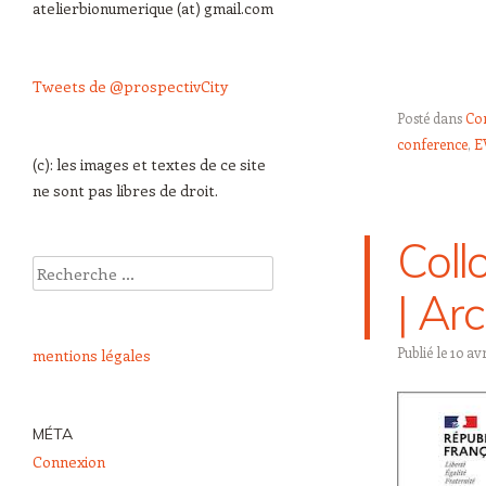
atelierbionumerique (at) gmail.com
Tweets de @prospectivCity
Posté dans
Con
conference
,
E
(c): les images et textes de ce site
ne sont pas libres de droit.
Coll
Recherche
| Ar
Publié le
10 avr
mentions légales
MÉTA
Connexion