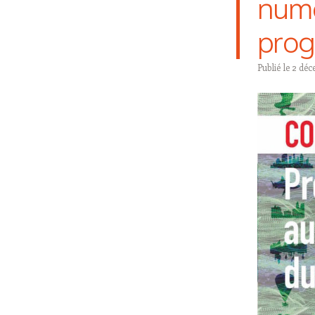
numé
pro
Publié le
2 déc